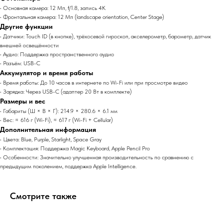
• Основная камера: 12 Мп, f/1.8, запись 4K
• Фронтальная камера: 12 Мп (landscape orientation, Center Stage)
Другие функции
• Датчики: Touch ID (в кнопке), трёхосевой гироскоп, акселерометр, барометр, датчик
внешней освещённости
• Аудио: Поддержка пространственного аудио
• Разъём: USB-C
Аккумулятор и время работы
• Время работы: До 10 часов в интернете по Wi-Fi или при просмотре видео
• Зарядка: Через USB-C (адаптер 20 Вт в комплекте)
Размеры и вес
• Габариты (Ш × В × Г): 214.9 × 280.6 × 6.1 мм
• Вес: ≈ 616 г (Wi-Fi), ≈ 617 г (Wi-Fi + Cellular)
Дополнительная информация
• Цвета: Blue, Purple, Starlight, Space Gray
• Комплектация: Поддержка Magic Keyboard, Apple Pencil Pro
• Особенности: Значительно улучшенная производительность по сравнению с
предыдущим поколением, поддержка Apple Intelligence.
Смотрите также