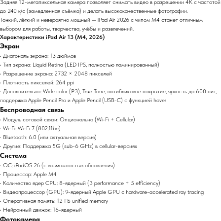
Задняя 12-мегапиксельная камера позволяет снимать видео в разрешении 4K с частотой
до 240 к/с (замедленная съёмка) и делать высококачественные фотографии.
Тонкий, лёгкий и невероятно мощный — iPad Air 2026 с чипом M4 станет отличным
выбором для работы, творчества, учёбы и развлечений.
Характеристики iPad Air 13 (M4, 2026)
Экран
• Диагональ экрана: 13 дюймов
• Тип экрана: Liquid Retina (LED IPS, полностью ламинированный)
• Разрешение экрана: 2732 × 2048 пикселей
• Плотность пикселей: 264 ppi
• Дополнительно: Wide color (P3), True Tone, антибликовое покрытие, яркость до 600 нит,
поддержка Apple Pencil Pro и Apple Pencil (USB-C) с функцией hover
Беспроводная связь
• Модуль сотовой связи: Опционально (Wi-Fi + Cellular)
• Wi-Fi: Wi-Fi 7 (802.11be)
• Bluetooth: 6.0 (или актуальная версия)
• Другие: Поддержка 5G (sub-6 GHz) в cellular-версиях
Система
• ОС: iPadOS 26 (с возможностью обновления)
• Процессор: Apple M4
• Количество ядер CPU: 8-ядерный (3 performance + 5 efficiency)
• Видеопроцессор (GPU): 9-ядерный Apple GPU с hardware-accelerated ray tracing
• Оперативная память: 12 ГБ unified memory
• Нейронный движок: 16-ядерный
Фотокамера