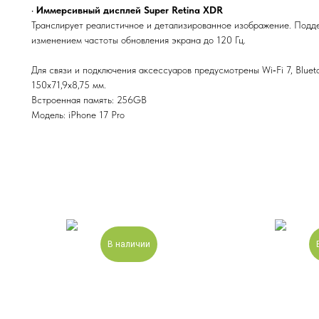
•
Иммерсивный дисплей Super Retina XDR
Транслирует реалистичное и детализированное изображение. Подде
изменением частоты обновления экрана до 120 Гц.
Для связи и подключения аксессуаров предусмотрены Wi‑Fi 7, Bluet
150х71,9х8,75 мм.
Встроенная память: 256GB
Модель: iPhone 17 Pro
В наличии