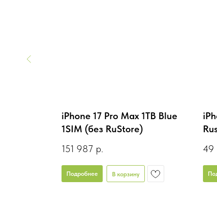
Lavender
iPhone 17 Pro Max 1TB Blue
iPh
)
1SIM (без RuStore)
Rus
151 987
р.
49
Подробнее
По
В корзину