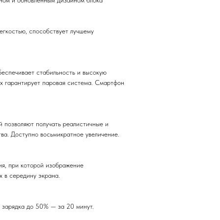
аном и обновленным дизайном блока
егкостью, способствует лучшему
еспечивает стабильность и высокую
ах гарантирует паровая система. Смартфон
 позволяют получать реалистичные и
ва. Доступно восьмикратное увеличение.
я, при которой изображение
х в середину экрана.
 зарядка до 50% — за 20 минут.