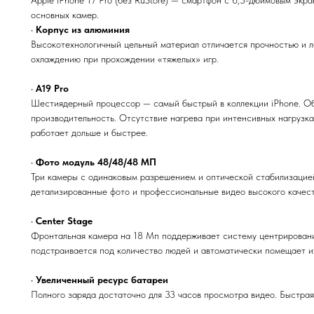
Apple iPhone 17 Pro (без RuStore) — смартфон с 6,3-дюймовым экр
основных камер.
•
Корпус из алюминия
Высокотехнологичный цельный материал отличается прочностью и л
охлаждению при прохождении «тяжелых» игр.
•
A19 Pro
Шестиядерный процессор — самый быстрый в коллекции iPhone. Об
производительность. Отсутствие нагрева при интенсивных нагрузк
работает дольше и быстрее.
•
Фото модуль 48/48/48 МП
Три камеры с одинаковым разрешением и оптической стабилизацией
детализированные фото и профессиональные видео высокого качест
•
Center Stage
Фронтальная камера на 18 Мп поддерживает систему центрировани
подстраивается под количество людей и автоматически помещает и
•
Увеличенный ресурс батареи
Полного заряда достаточно для 33 часов просмотра видео. Быстрая