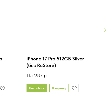
з
iPhone 17 Pro 512GB Silver
iPhon
(без RuStore)
Rusto
115 987
р.
79 9
Подробнее
Подро
В корзину