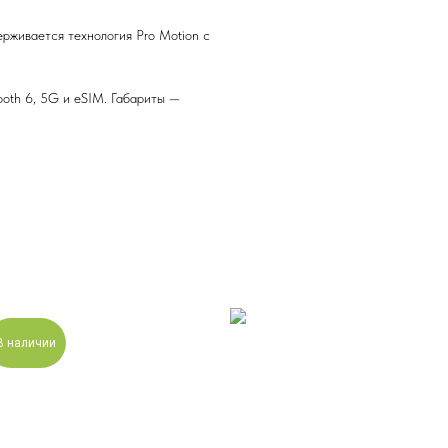
рживается технология Pro Motion с
ooth 6, 5G и eSIM. Габариты —
В наличии