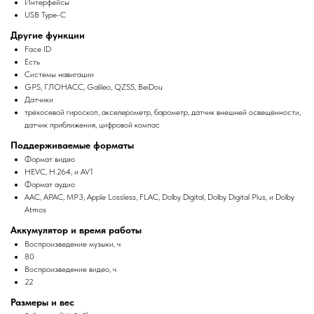
Интерфейсы
USB Type-C
Другие функции
Face ID
Есть
Системы навигации
GPS, ГЛОНАСС, Galileo, QZSS, BeiDou
Датчики
трёхосевой гироскоп, акселерометр, барометр, датчик внешней освещённости,
датчик приближения, цифровой компас
Поддерживаемые форматы
Формат видео
HEVC, H.264, и AV1
Формат аудио
AAC, APAC, MP3, Apple Lossless, FLAC, Dolby Digital, Dolby Digital Plus, и Dolby
Atmos
Аккумулятор и время работы
Воспроизведение музыки, ч
80
Воспроизведение видео, ч
22
Размеры и вес