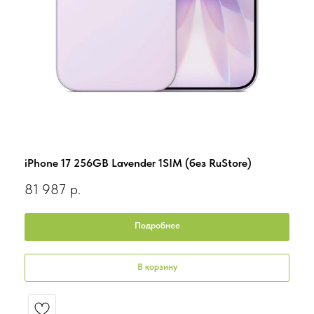
iPhone 17 256GB Lavender 1SIM (без RuStore)
iPho
81 987
р.
70 
Подробнее
В корзину