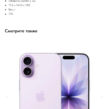
Габариты (ШxВxГ), мм
71.6 x 147.6 x 7.80
Вес, г
170
Смотрите также