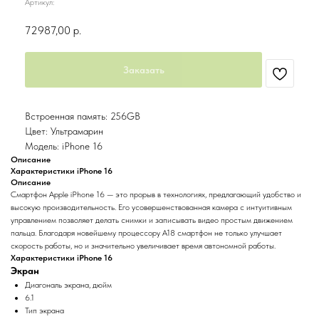
Артикул:
72987,00
р.
Заказать
Встроенная память: 256GB
Цвет: Ультрамарин
Модель: iPhone 16
Описание
Характеристики iPhone 16
Описание
Смартфон Apple iPhone 16 — это прорыв в технологиях, предлагающий удобство и
высокую производительность. Его усовершенствованная камера с интуитивным
управлением позволяет делать снимки и записывать видео простым движением
пальца. Благодаря новейшему процессору A18 смартфон не только улучшает
скорость работы, но и значительно увеличивает время автономной работы.
Характеристики iPhone 16
Экран
Диагональ экрана, дюйм
6.1
Тип экрана