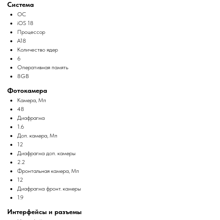
Система
ОС
iOS 18
Процессор
A18
Количество ядер
6
Оперативная память
8GB
Фотокамера
Камера, Мп
48
Диафрагма
1.6
Доп. камера, Мп
12
Диафрагма доп. камеры
2.2
Фронтальная камера, Мп
12
Диафрагма фронт. камеры
1.9
Интерфейсы и разъемы