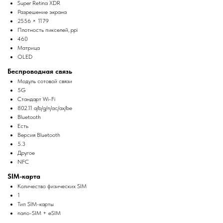
Super Retina XDR
Разрешение экрана
2556 × 1179
Плотность пикселей, ppi
460
Матрица
OLED
Беспроводная связь
Модуль сотовой связи
5G
Стандарт Wi-Fi
802.11 a/b/g/n/ac/ax/be
Bluetooth
Есть
Версия Bluetooth
5.3
Другое
NFC
SIM-карта
Количество физических SIM
1
Тип SIM-карты
nano-SIM + eSIM