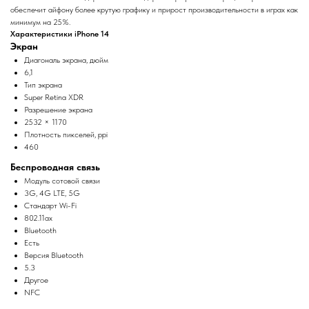
обеспечит айфону более крутую графику и прирост производительности в играх как
минимум на 25%.
Характеристики iPhone 14
Экран
Диагональ экрана, дюйм
6,1
Тип экрана
Super Retina XDR
Разрешение экрана
2532 × 1170
Плотность пикселей, ppi
460
Беспроводная связь
Модуль сотовой связи
3G, 4G LTE, 5G
Стандарт Wi-Fi
802.11ax
Bluetooth
Есть
Версия Bluetooth
5.3
Другое
NFC