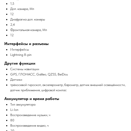
1,5
Доп. камера, Мп
12
Диафрагма доп. камеры
2,4
Фронтальная камера, Мп
12
Интерфейсы и разъемы
Интерфейсы
Lightning 8-pin
Другие функции
Системы навигации
GPS, ГЛОНАСС, Galileo, QZSS, BeiDou
Датчики
трёхосевой гироскоп, акселерометр, барометр, датчик внешней освещённости,
датчик приближения, цифровой компас
Аккумулятор и время работы
Тип аккумулятора
Li-Ion
Воспроизведение музыки, ч
80
Воспроизведение видео, ч
20