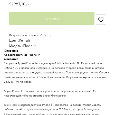
52987,00
р.
Заказать
Встроенная память: 256GB
Цвет: Желтый
Модель: iPhone 14
Описание
Характеристики iPhone 14
Описание
Смартфон Apple iPhone 14 получил яркий 6.1-дюймовый OLED-дисплей Super
Retina XDR с привычной «челкой», а на тыльной стороне девайса по диагонали
расположены линзы в модуле основной камеры. Прочная передняя панель Ceramic
Shield надежно защищает iPhone 14 от падений. Разрешение экрана составляет
2532 x 1170 пикселей.
Apple iPhone 14 работает под управлением операционной системы iOS 16,
позволяющей гибко настроить экран блокировки.
Технические характеристики iPhone 14 как всегда на высоте. Новая модель
работает на базе привычного процессора A15 Bionic, который был улучшен.
Обновленный шестиядерный чип с 5-ядерным графическим процессором