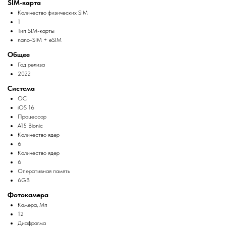
SIM-карта
Количество физических SIM
1
Тип SIM-карты
nano-SIM + eSIM
Общее
Год релиза
2022
Система
ОС
iOS 16
Процессор
A15 Bionic
Количество ядер
6
Количество ядер
6
Оперативная память
6GB
Фотокамера
Камера, Мп
12
Диафрагма