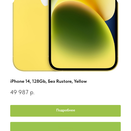
iPhone 14, 128Gb, Без Rustore, Yellow
iPho
49 987
р.
49 
Подробнее
Заказать