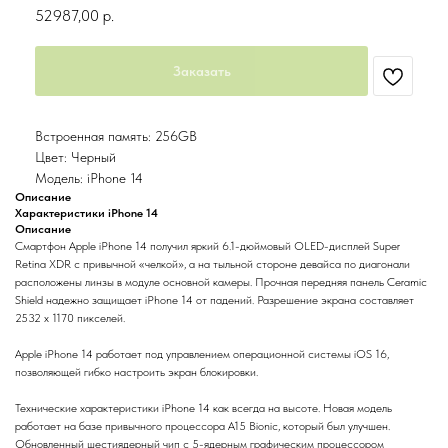
52987,00
р.
Заказать
Встроенная память: 256GB
Цвет: Черный
Модель: iPhone 14
Описание
Характеристики iPhone 14
Описание
Смартфон Apple iPhone 14 получил яркий 6.1-дюймовый OLED-дисплей Super
Retina XDR с привычной «челкой», а на тыльной стороне девайса по диагонали
расположены линзы в модуле основной камеры. Прочная передняя панель Ceramic
Shield надежно защищает iPhone 14 от падений. Разрешение экрана составляет
2532 x 1170 пикселей.
Apple iPhone 14 работает под управлением операционной системы iOS 16,
позволяющей гибко настроить экран блокировки.
Технические характеристики iPhone 14 как всегда на высоте. Новая модель
работает на базе привычного процессора A15 Bionic, который был улучшен.
Обновленный шестиядерный чип с 5-ядерным графическим процессором