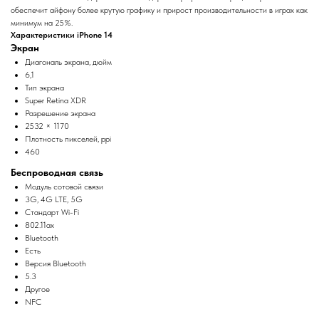
обеспечит айфону более крутую графику и прирост производительности в играх как
минимум на 25%.
Характеристики iPhone 14
Экран
Диагональ экрана, дюйм
6,1
Тип экрана
Super Retina XDR
Разрешение экрана
2532 × 1170
Плотность пикселей, ppi
460
Беспроводная связь
Модуль сотовой связи
3G, 4G LTE, 5G
Стандарт Wi-Fi
802.11ax
Bluetooth
Есть
Версия Bluetooth
5.3
Другое
NFC