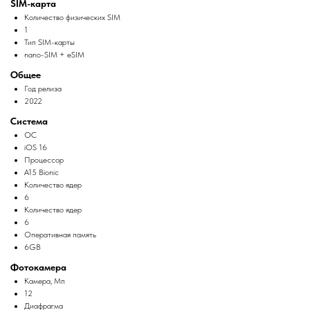
SIM-карта
Количество физических SIM
1
Тип SIM-карты
nano-SIM + eSIM
Общее
Год релиза
2022
Система
ОС
iOS 16
Процессор
A15 Bionic
Количество ядер
6
Количество ядер
6
Оперативная память
6GB
Фотокамера
Камера, Мп
12
Диафрагма