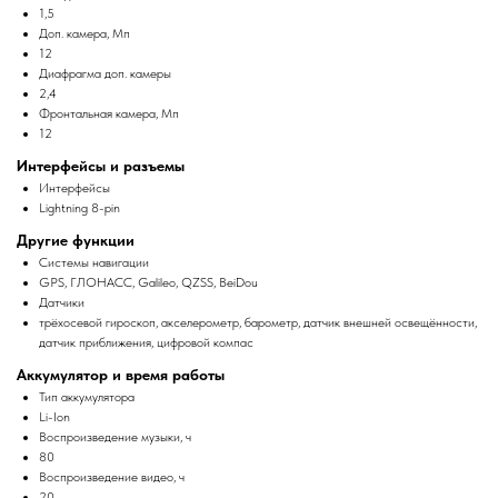
1,5
Доп. камера, Мп
12
Диафрагма доп. камеры
2,4
Фронтальная камера, Мп
12
Интерфейсы и разъемы
Интерфейсы
Lightning 8-pin
Другие функции
Системы навигации
GPS, ГЛОНАСС, Galileo, QZSS, BeiDou
Датчики
трёхосевой гироскоп, акселерометр, барометр, датчик внешней освещённости,
датчик приближения, цифровой компас
Аккумулятор и время работы
Тип аккумулятора
Li-Ion
Воспроизведение музыки, ч
80
Воспроизведение видео, ч
20