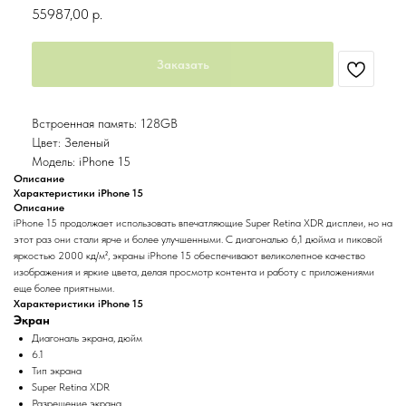
55987,00
р.
Заказать
Встроенная память: 128GB
Цвет: Зеленый
Модель: iPhone 15
Описание
Характеристики iPhone 15
Описание
iPhone 15 продолжает использовать впечатляющие Super Retina XDR дисплеи, но на
этот раз они стали ярче и более улучшенными. С диагональю 6,1 дюйма и пиковой
яркостью 2000 кд/м², экраны iPhone 15 обеспечивают великолепное качество
изображения и яркие цвета, делая просмотр контента и работу с приложениями
еще более приятными.
Характеристики iPhone 15
Экран
Диагональ экрана, дюйм
6.1
Тип экрана
Super Retina XDR
Разрешение экрана