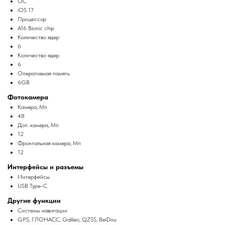
ОС
iOS 17
Процессор
A16 Bionic chip
Количество ядер
6
Количество ядер
6
Оперативная память
6GB
Фотокамера
Камера, Мп
48
Доп. камера, Мп
12
Фронтальная камера, Мп
12
Интерфейсы и разъемы
Интерфейсы
USB Type-C
Другие функции
Системы навигации
GPS, ГЛОНАСС, Galileo, QZSS, BeiDou