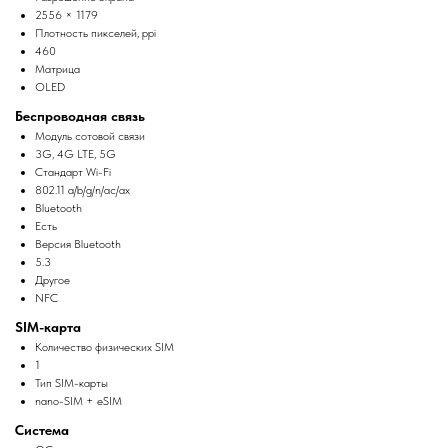
2556 × 1179
Плотность пикселей, ppi
460
Матрица
OLED
Беспроводная связь
Модуль сотовой связи
3G, 4G LTE, 5G
Стандарт Wi-Fi
802.11 a/b/g/n/ac/ax
Bluetooth
Есть
Версия Bluetooth
5.3
Другое
NFC
SIM-карта
Количество физических SIM
1
Тип SIM-карты
nano-SIM + eSIM
Система