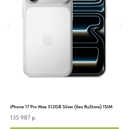
iPhone 17 Pro Max 512GB Silver (без RuStore) 1SIM
iPho
135 987
р.
58 