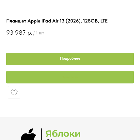
Планшет Apple iPad Air 13 (2026), 128GB, LTE
Пл
Ru
93 987
р.
/
1 шт
5
Подробнее
Заказать