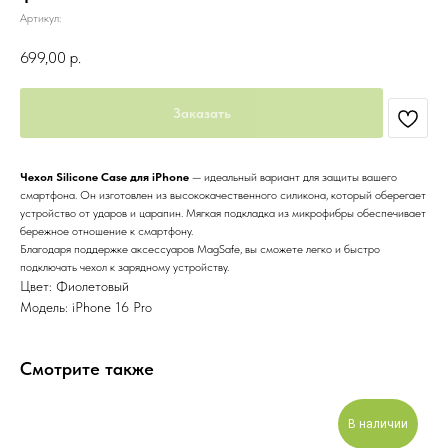
Артикул:
699,00
р.
Заказать
Чехол Silicone Case для iPhone
— идеальный вариант для защиты вашего
смартфона. Он изготовлен из высококачественного силикона, который оберегает
устройство от ударов и царапин. Мягкая подкладка из микрофибры обеспечивает
бережное отношение к смартфону.
Благодаря поддержке аксессуаров MagSafe, вы сможете легко и быстро
подключать чехол к зарядному устройству.
Цвет: Фиолетовый
Модель: iPhone 16 Pro
Смотрите также
В наличии