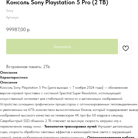
Консоль Sony Playstation 5 Pro (2 TB)
Sony
Артикул:
99987,00
р.
Заказать
Встроенная память: 2Тb
Описание
Характеристики
Описание
Консоль Sony Playstation 5 Pro (дата выхода — 7 ноября 2024 года) — обновленная
версия игровой приставки с системой Spectral Super Resolution, использующей
искусственный интеллект для стабильной четкости и детализации изображений.
Устройство оснащено графическим процессором с оптимизированным тепловыделением
и увеличенным на 67% количеством вычислительных блоков, который поддерживает вывод
изображений высокого качества на телевизорах 4К при fps 60 кадров в секунду.
Сверхбыстрый SSD объемом 2 Тб отвечает за высокую скорость загрузки игр и
переключение между ними. •
Технология трассировки лучей
Улучшает детализацию
сцен, скорость обработки световых эффектов и взаимодействие света с окружающей
средой, делая изображения предельно реалистичными. •
Оптимизированная работа