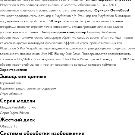
Playstation 5 Pro поддерживает дисплеи с частотой обновления 60 Гц и 120 Гц,
обеспечивая плавность игровых сцен и отсутствие задержек, •
Функция GameBoost
Улучшает производительность игр с PlayStation 4/4 Pro и игр для PlayStation 5, которые
поддерживаются устройством. •
3D звук
Технология Tempest использует сложные
алгоритмы, позволяя игрокам точно определять, откуда приходит звук и как далеко
расположен его источник. •
Беспроводной контроллер
Геймпад DualSense
обеспечивает динамическую сенсорную обратную связь во время гейминга. Адаптивные
спусковые крючки имитируют физические эффекты в играх, предназначенных для
Playstation 5 Pro. Устройство произведено без дискового привода, однако предусмотрена
возможность подключения Ultra HD Blu-ray Disc Drive. Поддерживается совместимость
со шлемом PlayStation VR2, наушниками Pulse Elite и Pulse Explore. Стандарт IEEE 802.1be
обеспечивает стабильное интернет-соединение во время сетевого гейминга.
Характеристики
Заводские данные
Гарантия1 год
Гарантия предоставляетсяпродавцом
СтранаЯпония
Серия модели
МодельPlaystation 5 Pro
СерияDigital Edition
Жесткий диск
Объем2 ТБ
Системы обработки изображения