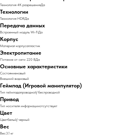
Технология 4K разрешенияДа
Технологии
Технология HDRДа
Передача данных
Встроенный модуль Wi-FiДа
Корпус
Материал корпусапластик
Электропитание
Питание от сети 220 ВДа
Основные характеристики
Состояниеновый
Внешний видновый
Геймпад (Игровой манипулятор)
Тип геймпадапроводной/ беспроводной
Привод
Тип носителя информацииотсутствует
Цвет
Цветбелый/ черный
Вес
Вес3.1 кг