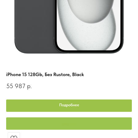
iPhone 15 128Gb, Без Rustore, Black
iP
55 987
р.
7
Подробнее
Заказать